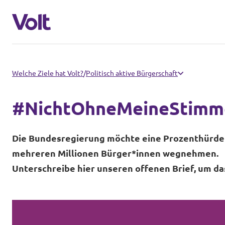
Volt in Deutschland
Welche Ziele hat Volt?
/
Politisch aktive Bürgerschaft
Website
#NichtOhneMeineStimm
Programm
Volt in deinem Bundesland
Die Bundesregierung möchte eine Prozenthürde 
Volt Deutschland Merchandise Shop
Über Volt
mehreren Millionen Bürger*innen wegnehmen.
Unterschreibe hier unseren offenen Brief, um da
Menschen
Neuigkeiten