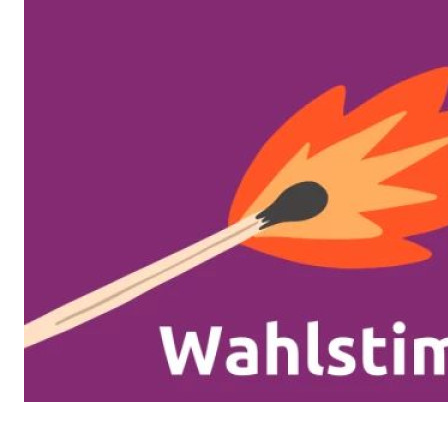
Unsere Events
Presse
Mache bei uns mit!
Deine Spende für Volt!
Jobs bei Volt