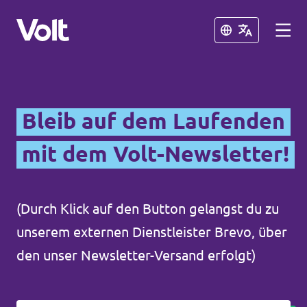
Schließen
Schließen
Volt in Deutschland
Bleib auf dem Laufenden
Website
mit dem Volt-Newsletter!
Programm
Volt in deinem Bundesland
Volt Deutschland Merchandise Shop
Über Volt
(Durch Klick auf den Button gelangst du zu
unserem externen Dienstleister Brevo, über
Menschen
den unser Newsletter-Versand erfolgt)
Neuigkeiten