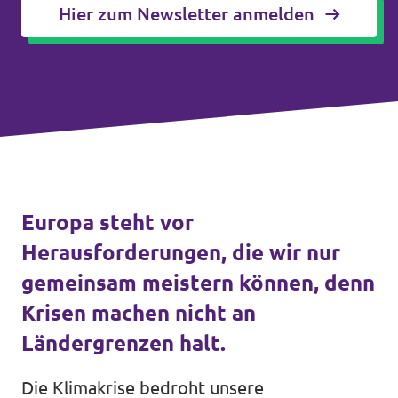
Hier zum Newsletter anmelden
Unsere Events
Presse
Mache bei uns mit!
Europa steht vor
Deine Spende für Volt!
Herausforderungen, die wir nur
Jobs bei Volt
gemeinsam meistern können, denn
Krisen machen nicht an
Ländergrenzen halt.
Die Klimakrise bedroht unsere