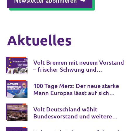
Newsletter abonnieren
Aktuelles
Volt Bremen mit neuem Vorstand
– frischer Schwung und
internationale Perspektive
100 Tage Merz: Der neue starke
Mann Europas lässt auf sich
warten.
Volt Deutschland wählt
Bundesvorstand und weitere
Schlüsselämter für die
kommenden Jahre