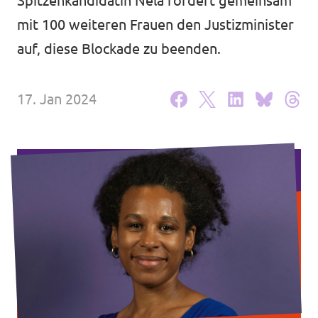
Spitzenkandidatin Nela fordert gemeinsam
Unsere Events
mit 100 weiteren Frauen den Justizminister
auf, diese Blockade zu beenden.
17. Jan 2024
Presse
Mache bei uns mit!
Deine Spende für Volt!
Jobs bei Volt