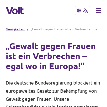
Schließen
Schließen
Neuigkeiten
/
„Gewalt gegen Frauen ist ein Verbrechen – egal wo in Europa!“
Volt in Deutschland
„Gewalt gegen Frauen
Website
ist ein Verbrechen –
Programm
Volt in deinem Bundesland
egal wo in Europa!“
Volt Deutschland Merchandise Shop
Über Volt
Die deutsche Bundesregierung blockiert ein
Menschen
europaweites Gesetz zur Bekämpfung von
Gewalt gegen Frauen. Unsere
Neuigkeiten