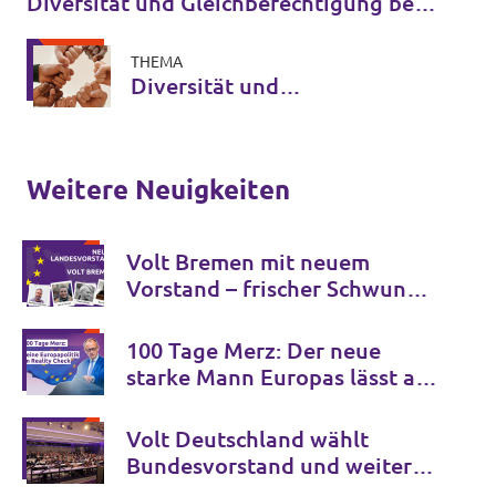
Diversität und Gleichberechtigung bei
Volt
THEMA
Diversität und
Gleichberechtigung bei Volt
Weitere Neuigkeiten
Volt Bremen mit neuem
Vorstand – frischer Schwung
und internationale
Perspektive
100 Tage Merz: Der neue
starke Mann Europas lässt auf
sich warten.
Volt Deutschland wählt
Bundesvorstand und weitere
Schlüsselämter für die