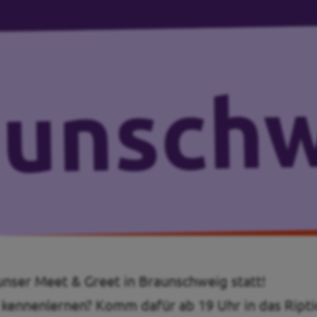
unser Meet & Greet in Braunschweig statt!
 kennenlernen? Komm dafür ab 19 Uhr in das Ripti