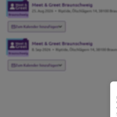
Meet & Greet Braunschweig
25. Aug 2026
•
Riptide, Ölschlägern 14, 38100 Br
Zum Kalender hinzufügen
Meet & Greet Braunschweig
8. Sep 2026
•
Riptide, Ölschlägern 14, 38100 Brau
Zum Kalender hinzufügen