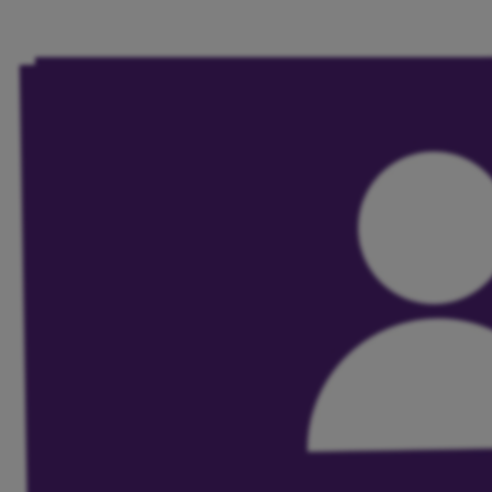
Volt Deutschland Merchandise Shop
Unsere Events
Mache bei uns mit!
Deine Spende für Volt!
Jobs bei Volt
Events und Treffen