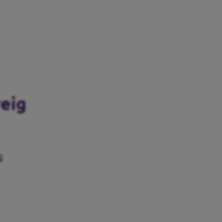
eig
g