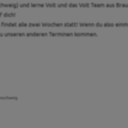
chweig) und lerne Volt und das Volt Team aus Bra
f dich!
findet alle zwei Wochen statt! Wenn du also einma
zu unseren anderen Terminen kommen.
aunschweig