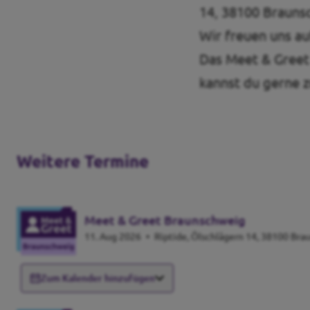
14, 38100 Brauns
Wir freuen uns au
Das Meet & Greet 
kannst du gerne 
Weitere Termine
Meet & Greet Braunschweig
11. Aug 2026
•
Riptide, Ölschlägern 14, 38100 Br
Zum Kalender hinzufügen