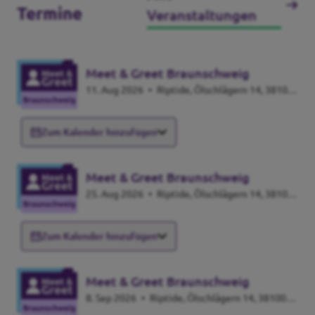
Termine
Veranstaltungen
Meet & Greet Braunschweig
11. Aug 2026
•
Riptide, Ölschlägern 14, 38100
Braunschweig
Zum Kalender hinzufügen
Meet & Greet Braunschweig
25. Aug 2026
•
Riptide, Ölschlägern 14, 38100
Braunschweig
Zum Kalender hinzufügen
Meet & Greet Braunschweig
8. Sep 2026
•
Riptide, Ölschlägern 14, 38100
Braunschweig