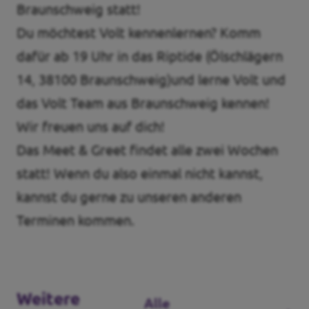
Braunschweig statt!
Transparenz
Du möchtest Volt kennenlernen? Komm
dafür ab 19 Uhr in das Riptide (Ölschlägern
Pressemitteilungen
14, 38100 Braunschweig)und lerne Volt und
Datenschutz
das Volt Team aus Braunschweig kennen!
Impressum
Wir freuen uns auf dich!
Das Meet & Greet findet alle zwei Wochen
statt! Wenn du also einmal nicht kannst,
kannst du gerne zu unseren anderen
Terminen kommen.
Weitere
Alle