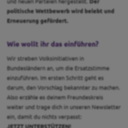
und neuen Parteien hergestellt.
Der
politische Wettbewerb wird belebt und
Erneuerung gefördert.
Wie wollt ihr das einführen?
Wir streben Volksinitiativen in
Bundesländern an, um die Ersatzstimme
einzuführen. Im ersten Schritt geht es
darum, den Vorschlag bekannter zu machen.
Also erzähle es deinem Freundeskreis
weiter und trage dich in unseren Newsletter
ein, damit du nichts verpasst:
JETZT UNTERSTÜTZEN!