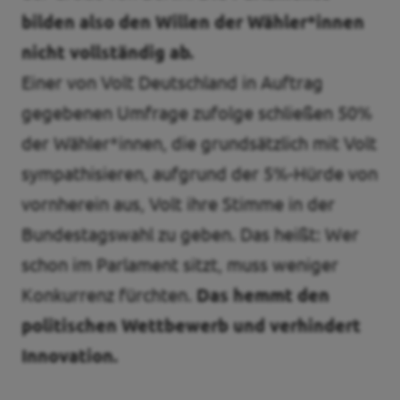
bilden also den Willen der Wähler*innen
nicht vollständig ab.
Einer von Volt Deutschland in Auftrag
gegebenen Umfrage zufolge schließen 50%
der Wähler*innen, die grundsätzlich mit Volt
sympathisieren, aufgrund der 5%-Hürde von
vornherein aus, Volt ihre Stimme in der
Bundestagswahl zu geben. Das heißt: Wer
schon im Parlament sitzt, muss weniger
Konkurrenz fürchten.
Das hemmt den
politischen Wettbewerb und verhindert
Innovation.