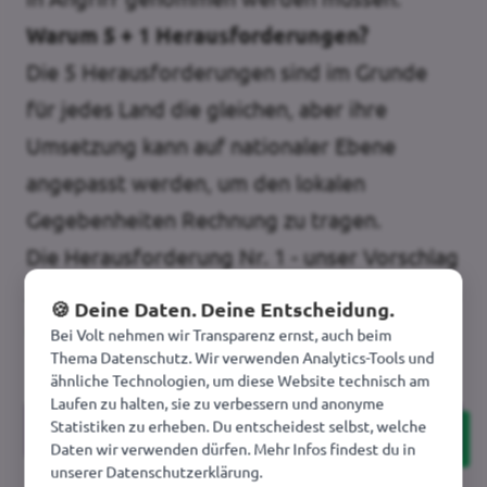
Warum 5 + 1 Herausforderungen?
Die 5 Herausforderungen sind im Grunde
für jedes Land die gleichen, aber ihre
Umsetzung kann auf nationaler Ebene
angepasst werden, um den lokalen
Gegebenheiten Rechnung zu tragen.
Die Herausforderung Nr. 1 - unser Vorschlag
zur Reform und Stärkung der EU - ist in allen
🍪 Deine Daten. Deine Entscheidung.
unseren nationalen Programmen identisch.
Bei Volt nehmen wir Transparenz ernst, auch beim
Thema Datenschutz. Wir verwenden Analytics-Tools und
ähnliche Technologien, um diese Website technisch am
Laufen zu halten, sie zu verbessern und anonyme
Unsere Programme und Positionen
Statistiken zu erheben. Du entscheidest selbst, welche
Daten wir verwenden dürfen. Mehr Infos findest du in
unserer Datenschutzerklärung.