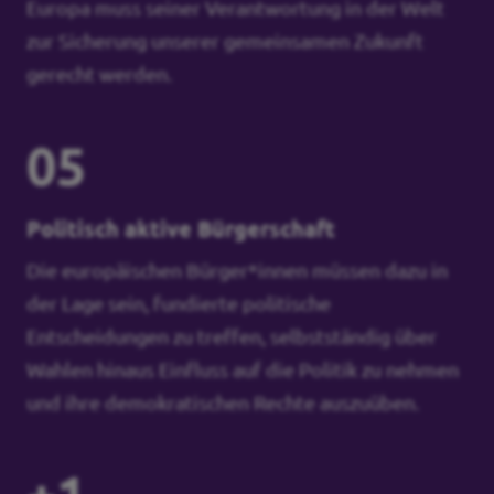
Europa muss seiner Verantwortung in der Welt
zur Sicherung unserer gemeinsamen Zukunft
gerecht werden.
05
Politisch aktive Bürgerschaft
Die europäischen Bürger*innen müssen dazu in
der Lage sein, fundierte politische
Entscheidungen zu treffen, selbstständig über
Wahlen hinaus Einfluss auf die Politik zu nehmen
und ihre demokratischen Rechte auszuüben.