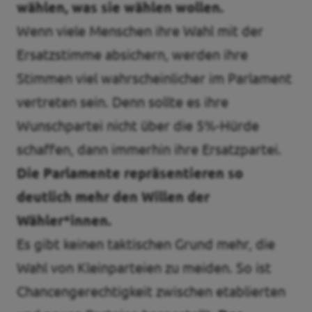
wählen, was sie wählen wollen.
Wenn viele Menschen ihre Wahl mit der
Ersatzstimme absichern, werden ihre
Stimmen viel wahrscheinlicher im Parlament
vertreten sein. Denn sollte es ihre
Wunschpartei nicht über die 5%-Hürde
schaffen, dann immerhin ihre Ersatzpartei.
Die Parlamente repräsentieren so
deutlich mehr den Willen der
Wähler*innen.
Es gibt keinen taktischen Grund mehr, die
Wahl von Kleinparteien zu meiden. So ist
Chancengerechtigkeit zwischen etablierten