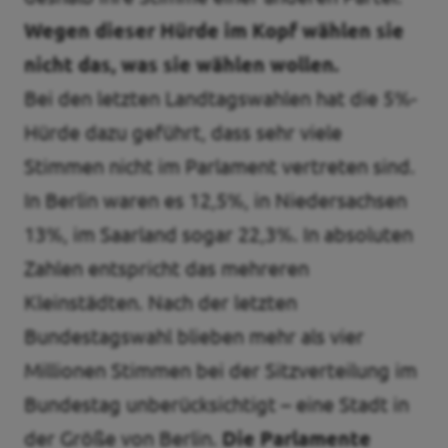
Wegen dieser Hürde im Kopf wählen sie
nicht das, was sie wählen wollen.
Bei den letzten Landtagswahlen hat die 5%-
Hürde dazu geführt, dass sehr viele
Stimmen nicht im Parlament vertreten sind.
In Berlin waren es 12,5%, in Niedersachsen
13%, im Saarland sogar 22,3%. In absoluten
Zahlen entspricht das mehreren
Kleinstädten. Nach der letzten
Bundestagswahl blieben mehr als vier
Millionen Stimmen bei der Sitzverteilung im
Bundestag unberücksichtigt – eine Stadt in
der Größe von Berlin.
Die Parlamente