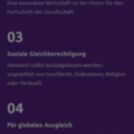
Eine innovative Wirtschaft ist der Motor für den
Fortschritt der Gesellschaft.
03
Soziale Gleichberechtigung
Niemand sollte zurückgelassen werden -
ungeachtet von Geschlecht, Einkommen, Religion
oder Herkunft.
04
Für globalen Ausgleich