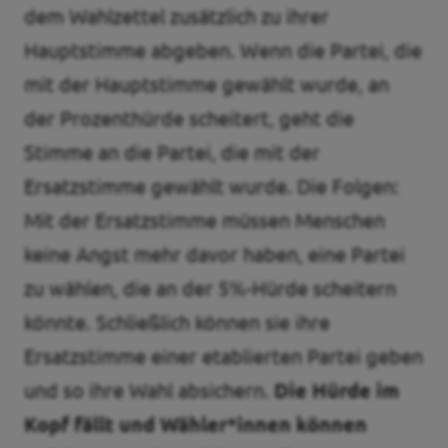
dem Wahlzettel zusätzlich zu ihrer
Hauptstimme abgeben. Wenn die Partei, die
mit der Hauptstimme gewählt wurde, an
der Prozenthürde scheitert, geht die
Stimme an die Partei, die mit der
Ersatzstimme gewählt wurde. Die Folgen:
Mit der Ersatzstimme müssen Menschen
keine Angst mehr davor haben, eine Partei
zu wählen, die an der 5%-Hürde scheitern
könnte. Schließlich können sie ihre
Ersatzstimme einer etablierten Partei geben
und so ihre Wahl absichern.
Die Hürde im
Kopf fällt und Wähler*innen können