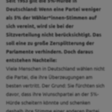
Seit 1953 gilt die 5%-Hürde in
Deutschland: Wenn eine Partei weniger
Transparenz
als 5% der Wähler*innen-Stimmen auf
Pressemitteilungen
sich vereint, wird sie bei der
Datenschutz
Sitzverteilung nicht berücksichtigt. Das
Impressum
soll eine zu große Zersplitterung der
Parlamente verhindern. Doch daraus
entstehen Nachteile:
Viele Menschen in Deutschland wählen nicht
die Partei, die ihre Überzeugungen am
besten vertritt. Der Grund: Sie fürchten sich
davor, dass ihre Wunschpartei an der 5%-
Hürde scheitern könnte und schenken
deshalb ihre Stimme einer anderen Partei.