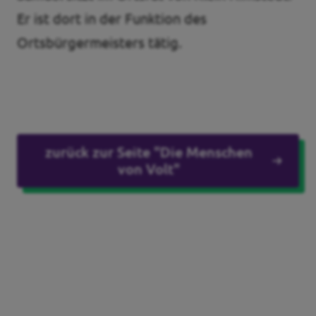
Er ist dort in der Funktion des
Transparenz
Ortsbürgermeisters tätig.
Pressemitteilungen
Datenschutz
Impressum
zurück zur Seite "Die Menschen
von Volt"