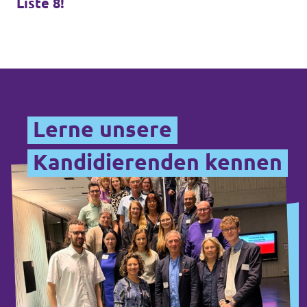
Liste 8
!
Datenschutz
Impressum
Kontakt
Lerne unsere
Kandidierenden kennen