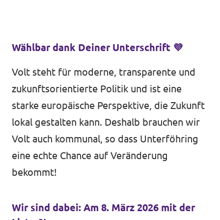
Unsere Events
Wählbar dank Deiner Unterschrift 💜
Mache bei uns mit!
Volt steht für moderne, transparente und
zukunftsorientierte Politik und ist eine
Deine Spende für Volt!
starke europäische Perspektive, die Zukunft
lokal gestalten kann. Deshalb brauchen wir
Volt auch kommunal, so dass Unterföhring
In Bayern vor Ort
eine echte Chance auf Veränderung
bekommt!
Wir sind dabei: Am
8. März 2026
mit der
Transparenz