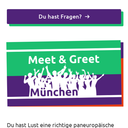
Unsere Events
Du hast Fragen?
Mache bei uns mit!
Deine Spende für Volt!
In Bayern vor Ort
Transparenz
Du hast Lust eine richtige paneuropäische