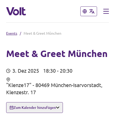
Schließen
Schließen
Events
/
Meet & Greet München
Volt in Bayern
Lokale Teams
Meet & Greet München
Programm
Volt in Deutschland
3. Dez 2025
18:30 - 20:30
Über Volt
Website
"Klenze17" - 80469 München-Isarvorstadt,
Menschen
Klenzestr. 17
Volt in deinem Bundesland
Volt Deutschland Merchandise Shop
Zum Kalender hinzufügen
Neuigkeiten