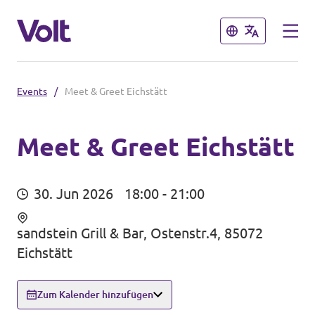
Schließen
Schließen
Events
/
Meet & Greet Eichstätt
Volt in Bayern
Lokale Teams
Meet & Greet Eichstätt
Programm
Volt in Deutschland
30. Jun 2026
18:00 - 21:00
Über Volt
Website
sandstein Grill & Bar, Ostenstr.4, 85072
Menschen
Eichstätt
Volt in deinem Bundesland
Volt Deutschland Merchandise Shop
Zum Kalender hinzufügen
Neuigkeiten