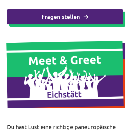
Unsere Events
Fragen stellen
Mache bei uns mit!
Deine Spende für Volt!
In Bayern vor Ort
Transparenz
Du hast Lust eine richtige paneuropäische