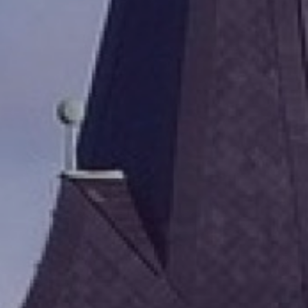
Unsere Events
Mache bei uns mit!
Deine Spende für Volt!
In Bayern vor Ort
Transparenz