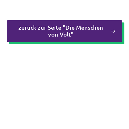
Unsere Events
zurück zur Seite "Die Menschen
von Volt"
Mache bei uns mit!
Deine Spende für Volt!
In Bayern vor Ort
Transparenz