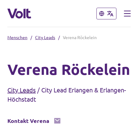
Schließen
Schließen
Menschen
/
City Leads
/
Verena Röckelein
Volt in Bayern
Lokale Teams
Verena Röckelein
Programm
Volt in Deutschland
City Leads
/
City Lead Erlangen & Erlangen-
Über Volt
Höchstadt
Website
Menschen
Volt in deinem Bundesland
Kontakt Verena
Volt Deutschland Merchandise Shop
Neuigkeiten