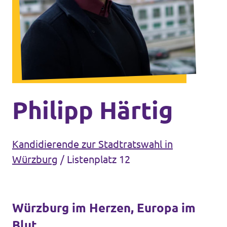
Unsere Events
Mache bei uns mit!
Deine Spende für Volt!
Philipp Härtig
Kandidierende zur Stadtratswahl in
In Bayern vor Ort
Würzburg
/
Listenplatz 12
Würzburg im Herzen, Europa im
Transparenz
Blut