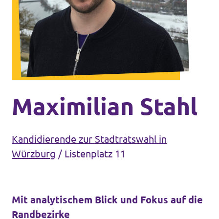
Unsere Events
Mache bei uns mit!
Deine Spende für Volt!
Maximilian Stahl
Kandidierende zur Stadtratswahl in
In Bayern vor Ort
Würzburg
/
Listenplatz 11
Mit analytischem Blick und Fokus auf die
Transparenz
Randbezirke