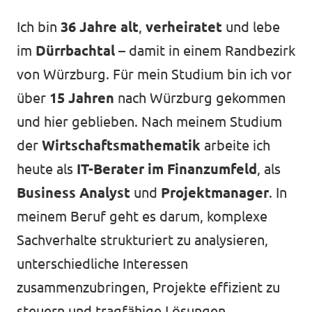
Datenschutz
Ich bin
36 Jahre alt
,
verheiratet
und lebe
Impressum
im
Dürrbachtal
– damit in einem Randbezirk
von Würzburg. Für mein Studium bin ich vor
Kontakt
über
15 Jahren
nach Würzburg gekommen
und hier geblieben. Nach meinem Studium
der
Wirtschaftsmathematik
arbeite ich
heute als
IT-Berater im Finanzumfeld
, als
Business Analyst
und
Projektmanager
. In
meinem Beruf geht es darum, komplexe
Sachverhalte strukturiert zu analysieren,
unterschiedliche Interessen
zusammenzubringen, Projekte effizient zu
steuern und tragfähige Lösungen