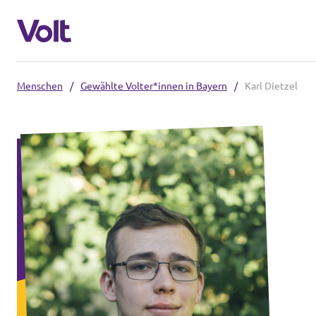
Menschen
/
Gewählte Volter*innen in Bayern
/
Karl Dietzel
Volt in Bayern
Lokale Teams
Programm
Volt in Deutschland
Über Volt
Website
Menschen
Volt in deinem Bundesland
Volt Deutschland Merchandise Shop
Neuigkeiten