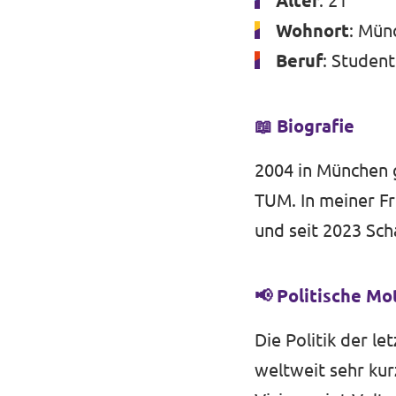
Alter
: 21
Datenschutz
Wohnort
: Mün
Beruf
: Student
Impressum
Kontakt
📖 Biografie
2004 in München g
TUM. In meiner Fre
und seit 2023 Sch
📢 Politische Mo
Die Politik der l
weltweit sehr kur