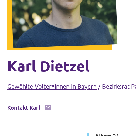
Unsere Events
Mache bei uns mit!
Deine Spende für Volt!
Karl Dietzel
Gewählte Volter*innen in Bayern
/
Bezirksrat 
In Bayern vor Ort
Kontakt Karl
Transparenz