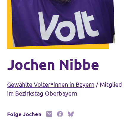
Unsere Events
Mache bei uns mit!
Deine Spende für Volt!
Jochen Nibbe
Gewählte Volter*innen in Bayern
/
Mitglied
In Bayern vor Ort
im Bezirkstag Oberbayern
Folge Jochen
Transparenz