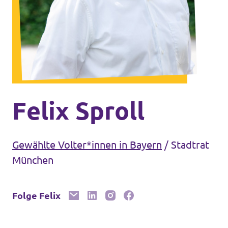
Unsere Events
Mache bei uns mit!
Deine Spende für Volt!
Felix Sproll
Gewählte Volter*innen in Bayern
/
Stadtrat
In Bayern vor Ort
München
Folge Felix
Transparenz