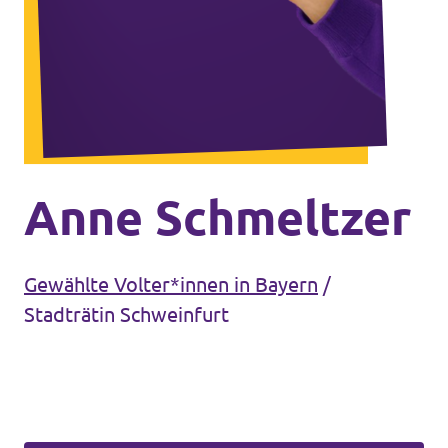
Unsere Events
Mache bei uns mit!
Deine Spende für Volt!
Anne Schmeltzer
Gewählte Volter*innen in Bayern
/
In Bayern vor Ort
Stadträtin Schweinfurt
Transparenz