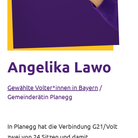
Unsere Events
Mache bei uns mit!
Deine Spende für Volt!
Angelika Lawo
Gewählte Volter*innen in Bayern
/
In Bayern vor Ort
Gemeinderätin Planegg
In Planegg hat die Verbindung G21/Volt
Transparenz
zwei von 24 Sitzen und damit