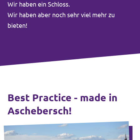
Wir haben ein Schloss.
Unsere Events
Wir haben aber noch sehr viel mehr zu
bieten!
Mache bei uns mit!
Deine Spende für Volt!
Best Practice - made in
In Bayern vor Ort
Aschebersch!
Transparenz