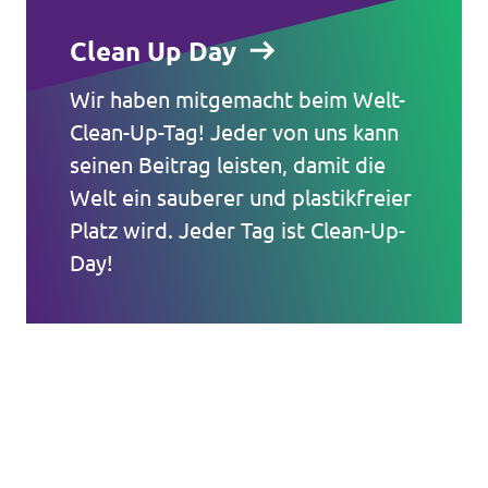
Clean Up Day
Volt ist in über 30 Ländern in Europa vertreten.
Hier findest du Links zu den Websites von Volt
Wir haben mitgemacht beim Welt-
in anderen Ländern.
Clean-Up-Tag! Jeder von uns kann
seinen Beitrag leisten, damit die
Volt Europa
Welt ein sauberer und plastikfreier
Platz wird. Jeder Tag ist Clean-Up-
Alle Volt Websites
Day!