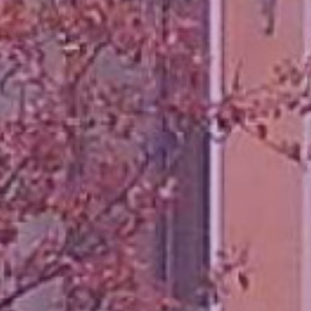
Unsere Events
Mache bei uns mit!
Deine Spende für Volt!
In Bayern vor Ort
Transparenz