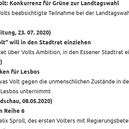
olt: Konkurrenz für Grüne zur Landtagswahl
Volts beabsichtigte Teilnahme bei der Landtagswah
tung, 23. 07. 2020)
lt" will in den Stadtrat einziehen
et über Volts Ambition, in den Essener Stadtrat e
)
sken für Lesbos
 was Volt gegen die unmenschlichen Zustände in d
 Lesbos unternimmt
dschau, 08.05.2020)
n Reihe 6
Felix Sproll, des ersten Volters mit Regierungsbete