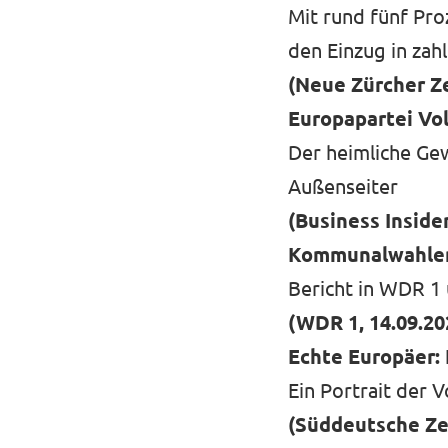
Mit rund fünf Pr
Unsere Events
den Einzug in zah
(Neue Zürcher Ze
Europapartei Vo
Mache bei uns mit!
Der heimliche Ge
Außenseiter
Deine Spende für Volt!
(Business Insider
Jobs bei Volt
Kommunalwahlen 
Bericht in WDR 1
(WDR 1, 14.09.20
Echte Europäer:
Ein Portrait der 
Transparenz
(Süddeutsche Zei
Datenschutz