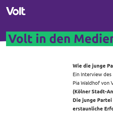
Volt in den Medie
Volt Deutschland
Website
Programm
Volt in deinem Bundesland
Wie die junge Pa
Volt Deutschland Merchandise Shop
Ein Interview des
Über Volt
Pia Waldhof von V
Menschen
(Kölner Stadt-An
Die junge Partei
Neuigkeiten
erstaunliche Erf