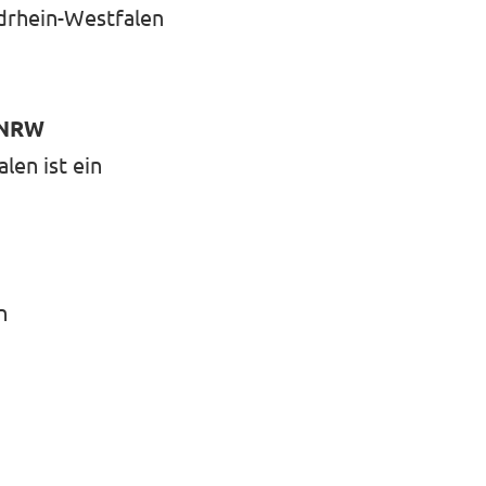
drhein-Westfalen
n NRW
en ist ein
n