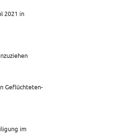
l 2021 in
inzuziehen
en Geflüchteten-
iligung im