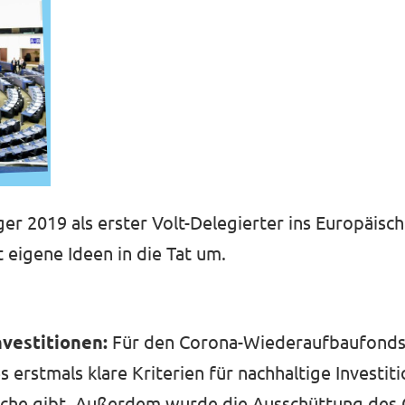
r 2019 als erster Volt-Delegierter ins Europäisc
 eigene Ideen in die Tat um.
nvestitionen:
Für den Corona-Wiederaufbaufonds
es erstmals klare Kriterien für nachhaltige Investit
lche gibt. Außerdem wurde die Ausschüttung des 