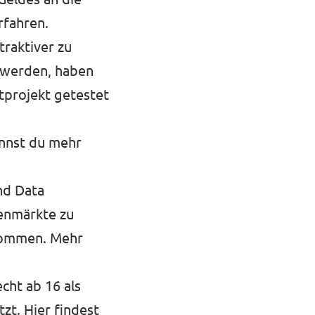
rfahren.
raktiver zu
 werden, haben
otprojekt getestet
nnst du
mehr
nd Data
tenmärkte zu
 kommen.
Mehr
cht ab 16 als
tzt.
Hier findest