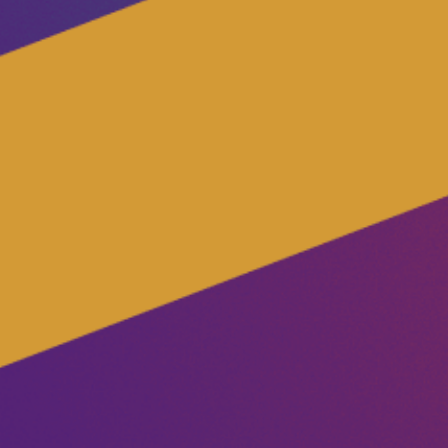
Unsere Events
Mache bei uns mit!
Deine Spende für Volt!
Jobs bei Volt
Transparenz
Datenschutz