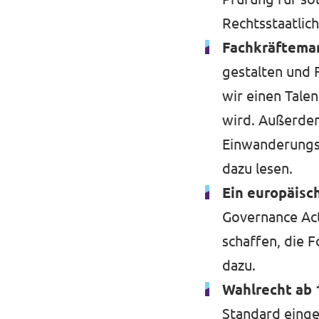
Rechtsstaatlic
Fachkräfteman
gestalten und 
wir einen Talen
wird. Außerdem
Einwanderungsv
dazu lesen.
Ein europäisc
Governance Act
schaffen, die
dazu
.
Wahlrecht ab 
Standard einge