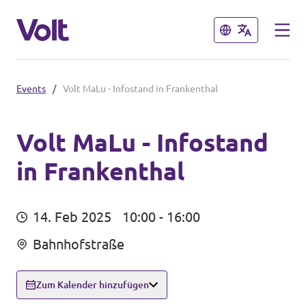
Schließen
Schließen
Events
/
Volt MaLu - Infostand in Frankenthal
Volt Rheinland-Pfalz
Homepage
Volt MaLu - Infostand
in Frankenthal
Programm
Lokale Teams
Videos & Reels
Über Volt
14. Feb 2025
10:00 - 16:00
Menschen
Bahnhofstraße
Volt in Deutschland
Website
Zum Kalender hinzufügen
Neuigkeiten