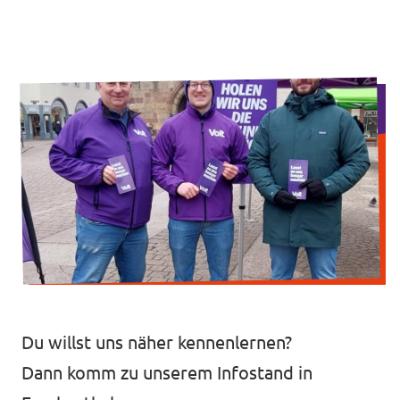
Volt in deinem Bundesland
Unsere Events
Volt Deutschland Merchandise Shop
Mache bei uns mit!
Deine Spende für Volt!
Jobs bei Volt RLP
Videos & Reels
Du willst uns näher kennenlernen?
Dann komm zu unserem Infostand in
Unterstütze Volt