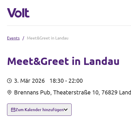
Events
/
Meet&Greet in Landau
Volt Rheinland-Pfalz
Homepage
Meet&Greet in Landau
Programm
Lokale Teams
3. Mär 2026
18:30 - 22:00
Videos & Reels
Über Volt
Brennans Pub, Theaterstraße 10, 76829 Landa
Menschen
Volt in Deutschland
Zum Kalender hinzufügen
Website
Neuigkeiten