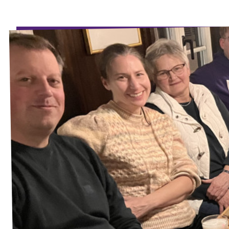
Volt in deinem Bundesland
Unsere Events
Volt Deutschland Merchandise Shop
Mache bei uns mit!
Deine Spende für Volt!
Jobs bei Volt RLP
Videos & Reels
Unterstütze Volt