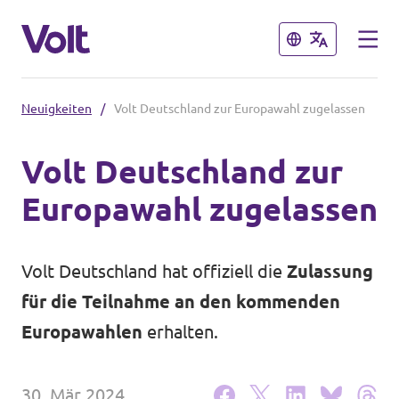
Schließen
Schließen
Neuigkeiten
/
Volt Deutschland zur Europawahl zugelassen
Volt Rheinland-Pfalz
Volt Deutschland zur
Homepage
Europawahl zugelassen
Programm
Lokale Teams
Videos & Reels
Über Volt
Volt Deutschland hat offiziell die
Zulassung
für die Teilnahme an den kommenden
Menschen
Volt in Deutschland
Europawahlen
erhalten.
Website
Neuigkeiten
30. Mär 2024