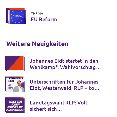
THEMA
EU Reform
Weitere Neuigkeiten
Johannes Eidt startet in den
Wahlkampf: Wahlvorschlag
wird am 29. Juni eingereicht
Unterschriften für Johannes
Eidt, Westerwald, RLP – komm
zum Infostand nach
Montabaur!
Landtagswahl RLP: Volt
sichert sich
Parteienfinanzierung – 1,1