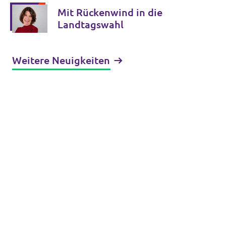
Prozent als Fundament für
Mit Rückenwind in die
die Zukunft
Landtagswahl
Weitere Neuigkeiten