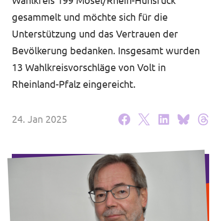
Wahlkreis 199 Mosel/Rhein-Hunsrück
Volt in deinem Bundesland
Unsere Events
gesammelt und möchte sich für die
Volt Deutschland Merchandise Shop
Unterstützung und das Vertrauen der
Bevölkerung bedanken. Insgesamt wurden
13 Wahlkreisvorschläge von Volt in
Mache bei uns mit!
Rheinland-Pfalz eingereicht.
Deine Spende für Volt!
24. Jan 2025
Jobs bei Volt RLP
Videos & Reels
Unterstütze Volt