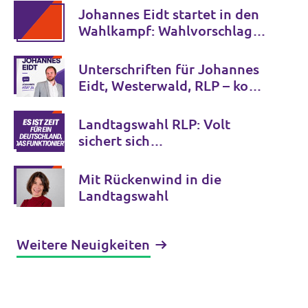
Johannes Eidt startet in den
Wahlkampf: Wahlvorschlag
wird am 29. Juni eingereicht
Unterschriften für Johannes
Eidt, Westerwald, RLP – komm
zum Infostand nach
Montabaur!
Landtagswahl RLP: Volt
sichert sich
Parteienfinanzierung – 1,1
Prozent als Fundament für
Mit Rückenwind in die
die Zukunft
Landtagswahl
Weitere Neuigkeiten