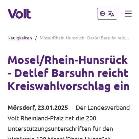
Schließen
Schließen
Neuigkeiten
/
Mosel/Rhein-Hunsrück - Detlef Barsuhn reicht Kreiswahlvorschlag ein
Volt Rheinland-Pfalz
Mosel/Rhein-Hunsrück
Homepage
- Detlef Barsuhn reicht
Programm
Lokale Teams
Kreiswahlvorschlag ein
Videos & Reels
Über Volt
Mörsdorf, 23.01.2025
– Der Landesverband
Menschen
Volt in Deutschland
Volt Rheinland-Pfalz hat die 200
Unterstützungsunterschriften für den
Website
Neuigkeiten