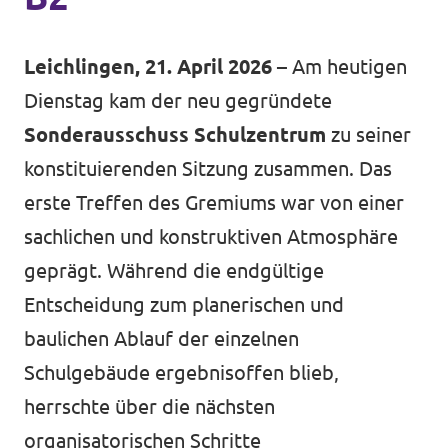
Volt Deutschland Merchandise Shop
Unsere Events
Leichlingen, 21. April 2026
– Am heutigen
Dienstag kam der neu gegründete
Sonderausschuss Schulzentrum
zu seiner
Presse
konstituierenden Sitzung zusammen. Das
Mache bei uns mit!
erste Treffen des Gremiums war von einer
sachlichen und konstruktiven Atmosphäre
Deine Spende für Volt!
geprägt. Während die endgültige
Entscheidung zum planerischen und
Jobs bei Volt
baulichen Ablauf der einzelnen
Schulgebäude ergebnisoffen blieb,
herrschte über die nächsten
organisatorischen Schritte