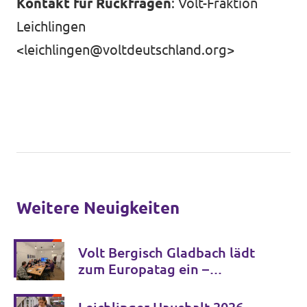
Kontakt für Rückfragen
: Volt-Fraktion
Leichlingen
<
leichlingen@voltdeutschland.org
>
Weitere Neuigkeiten
Volt Bergisch Gladbach lädt
zum Europatag ein –
Mitmachen, Reden, Europa
feiern