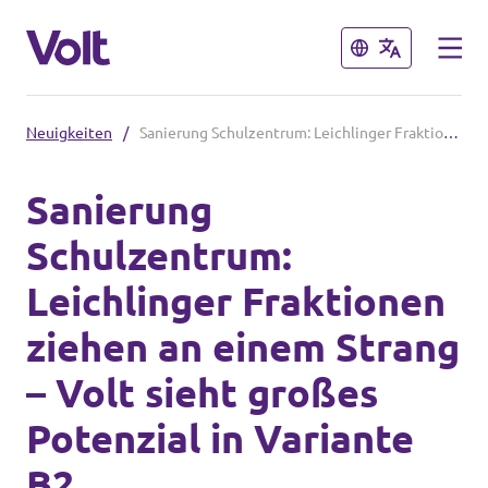
Schließen
Schließen
Neuigkeiten
/
Sanierung Schulzentrum: Leichlinger Fraktionen ziehen an einem Strang – Volt sieht großes Potenzial in Variante B2
Volt in Nordrhein-Westfalen
Sanierung
Website von Volt NRW
Schulzentrum:
Programm
Teams vor Ort in NRW
Leichlinger Fraktionen
Über Volt
ziehen an einem Strang
Volt in Deutschland
Menschen
– Volt sieht großes
Website
Potenzial in Variante
Volt in deinem Bundesland
Neuigkeiten
B2