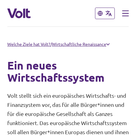
Schließen
Schließen
Volt in Nordrhein-Westfalen
Welche Ziele hat Volt?
/
Wirtschaftliche Renaissance
Website von Volt NRW
Ein neues
Programm
Volt vor Ort in NRW
Wirtschaftssystem
Über Volt
Volt in Deutschland
Volt stellt sich ein europäisches Wirtschafts- und
Finanzsystem vor, das für alle Bürger*innen und
Menschen
Website
für die europäische Gesellschaft als Ganzes
funktioniert. Das europäische Wirtschaftssystem
Volt in deinem Bundesland
Neuigkeiten
soll allen Bürger*innen Europas dienen und ihnen