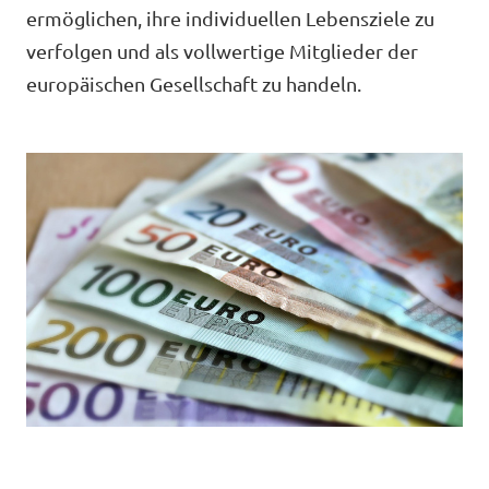
Volt Deutschland Merchandise Shop
ermöglichen, ihre individuellen Lebensziele zu
Unsere Events
verfolgen und als vollwertige Mitglieder der
europäischen Gesellschaft zu handeln.
Presse
Mache bei uns mit!
Deine Spende für Volt!
Jobs bei Volt
Volt in vor Ort im Rhein-Sieg-Kreis