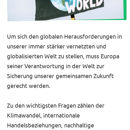
Volt Deutschland Merchandise Shop
Unsere Events
Um sich den globalen Herausforderungen in
Presse
unserer immer stärker vernetzten und
globalisierten Welt zu stellen, muss Europa
Mache bei uns mit!
seiner Verantwortung in der Welt zur
Deine Spende für Volt!
Sicherung unserer gemeinsamen Zukunft
gerecht werden.
Jobs bei Volt
Zu den wichtigsten Fragen zählen der
Klimawandel, internationale
Volt in vor Ort im Rhein-Sieg-Kreis
Handelsbeziehungen, nachhaltige