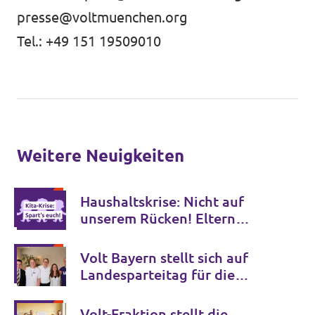
presse@voltmuenchen.org
Tel.: +49 151 19509010
Weitere Neuigkeiten
Haushaltskrise: Nicht auf
unserem Rücken! Eltern
demonstrieren für bezahlbare
Kitas
Volt Bayern stellt sich auf
Landesparteitag für die
Zukunft auf
Volt-Fraktion stellt die