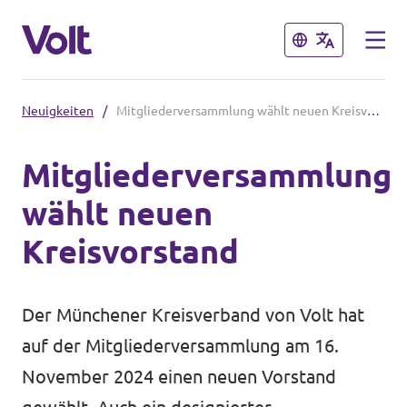
Schließen
Schließen
Neuigkeiten
/
Mitgliederversammlung wählt neuen Kreisvorstand
Volt in Bayern
Mitgliederversammlung
Website
wählt neuen
Programm
Lokale Teams
Kreisvorstand
Über Volt
Volt in Deutschland
Der Münchener Kreisverband von Volt hat
Menschen
Website
auf der Mitgliederversammlung am 16.
November 2024 einen neuen Vorstand
Volt in deinem Bundesland
Neuigkeiten