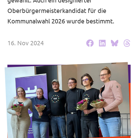
gewählt. Auch ein designierter
Volt Deutschland Merchandise Shop
Unsere Events
Oberbürgermeisterkandidat für die
Kommunalwahl 2026 wurde bestimmt.
16. Nov 2024
Mache bei uns mit!
Deine Spende für Volt!
Mitmachen
Transparenz