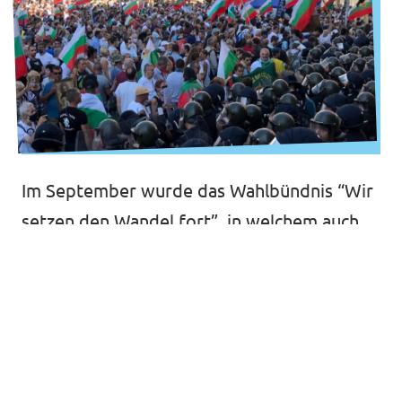
in anderen Ländern.
Volt Europa
Alle Volt Websites
Im September wurde das Wahlbündnis “Wir
setzen den Wandel fort”, in welchem auch
Volt Bulgaria angetreten ist, als Anti-
Korruptions-Partei gegründet. Im
November 2021 wurde das Bündnis mit
mehr als 25 Prozent die stärkste politische
Kraft in Bulgarien! Nastimir Ananiev von