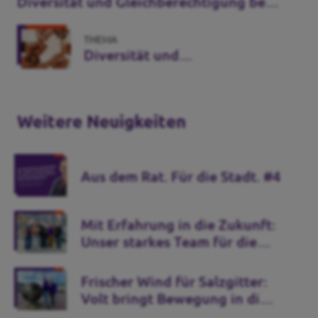
Diversität und Gleichberechtigung bei
Volt
THEMA
Diversität und
Gleichberechtigung bei Volt
Weitere Neuigkeiten
Aus dem Rat. Für die Stadt. #4
Mit Erfahrung in die Zukunft:
Unser starkes Team für die
Kommunalwahl 2026
Frischer Wind für Salzgitter:
Volt bringt Bewegung in die
Stadtpolitik