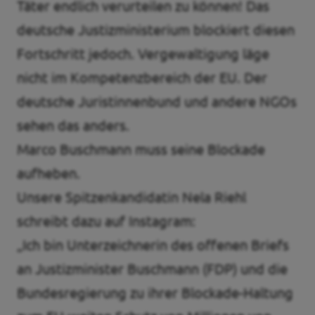
Täter endlich verurteilen zu können! Das
deutsche Justizministerium blockiert diesen
Fortschritt jedoch. Vergewaltigung läge
nicht im Kompetenzbereich der EU. Der
deutsche Juristinnenbund und andere NGOs
sehen das anders.
Marco Buschmann muss seine Blockade
aufheben.
Unsere Spitzenkandidatin Nela Riehl
schreibt dazu auf Instagram
:
„Ich bin
Unterzeichnerin des offenen Briefs
an Justizminister Buschmann (FDP) und die
Bundesregierung zu ihrer Blockade-Haltung