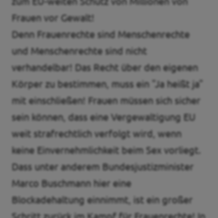
zum EU-weiten Schutz von Millionen von
Frauen vor Gewalt!
Denn Frauenrechte sind Menschenrechte
und Menschenrechte sind nicht
verhandelbar! Das Recht über den eigenen
Körper zu bestimmen, muss ein "Ja heißt ja"
mit einschließen! Frauen müssen sich sicher
sein können, dass eine Vergewaltigung EU
weit strafrechtlich verfolgt wird, wenn
keine Einvernehmlichkeit beim Sex vorliegt.
Dass unter anderem Bundesjustizminister
Marco Buschmann hier eine
Blockadehaltung einnimmt, ist ein großer
Schritt zurück im Kampf für Frauenrechte! In