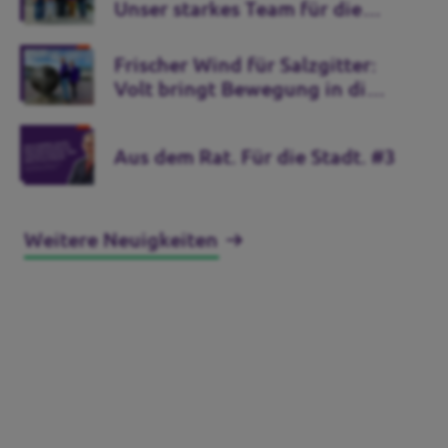
Unser starkes Team für die
Kommunalwahl 2026
Frischer Wind für Salzgitter:
Volt bringt Bewegung in die
Stadtpolitik
Aus dem Rat. Für die Stadt. #3
Weitere Neuigkeiten