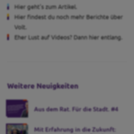
Hier geht's zum Artikel
.
Transparenz
Hier findest du noch mehr Berichte
über
Pressemitteilungen
Volt.
Eher Lust auf Videos?
Dann hier entlang.
Datenschutz
Impressum
Weitere Neuigkeiten
Aus dem Rat. Für die Stadt. #4
Mit Erfahrung in die Zukunft: