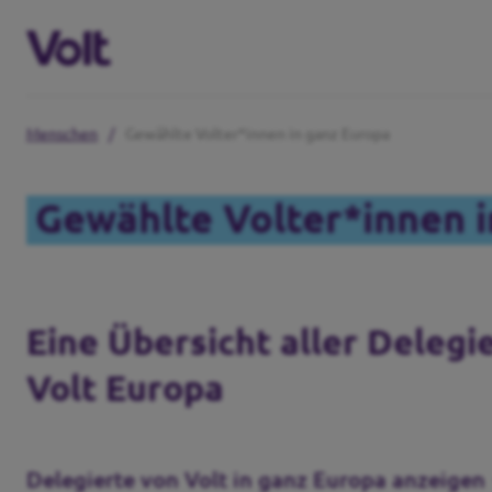
Menschen
/
Gewählte Volter*innen in ganz Europa
Volt in Niedersachsen
Gewählte Volter*innen 
Website
Programm
Lokale Teams
Über Volt
Eine Übersicht aller Delegi
Volt in Deutschland
Volt Europa
Menschen
Website
Volt in deinem Bundesland
Neuigkeiten
Delegierte von Volt in ganz Europa anzeigen