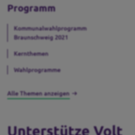
Programm
Kommunalwahlprogramm
Braunschweig 2021
Kernthemen
Wahlprogramme
Alle Themen anzeigen
Unterstütze Volt