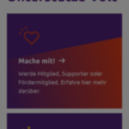
Mache mit!
Werde Mitglied, Supporter oder
Fördermitglied. Erfahre hier mehr
darüber.