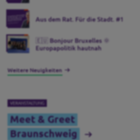
Aus dem Rat. Für die Stadt. #1
🇪🇺 Bonjour Bruxelles 🌞
Europapolitik hautnah
Weitere Neuigkeiten
VERANSTALTUNG
Meet & Greet
Braunschweig