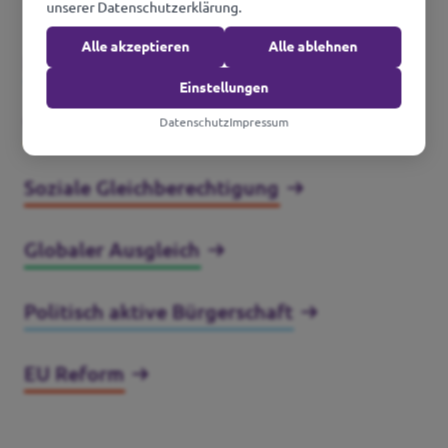
unserer Datenschutzerklärung.
Alle akzeptieren
Alle ablehnen
Intelligenter Staat
Einstellungen
Wirtschaftliche Renaissance
Datenschutz
Impressum
Soziale Gleichberechtigung
Globaler Ausgleich
Politisch aktive Bürgerschaft
EU Reform