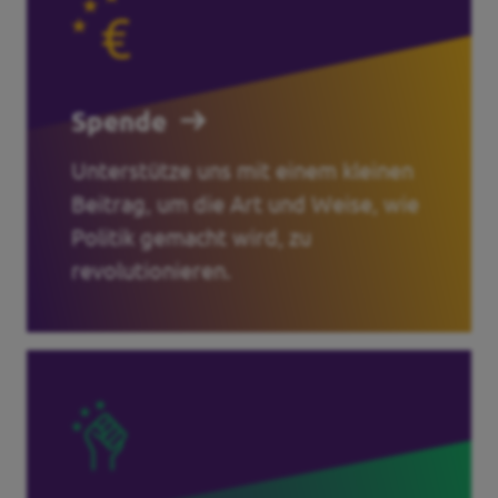
Spende
Unterstütze uns mit einem kleinen
Beitrag, um die Art und Weise, wie
Politik gemacht wird, zu
revolutionieren.