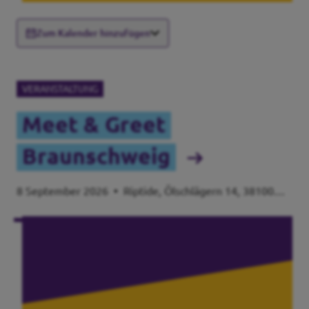
Zum Kalender hinzufügen
VERANSTALTUNG
Meet & Greet
Braunschweig
8 September 2026
•
Riptide, Ölschlägern 14, 38100
Braunschweig