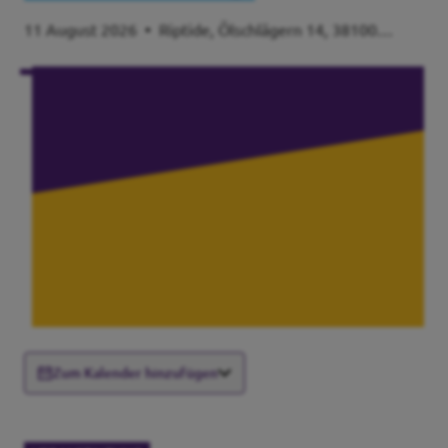
11 August 2026
•
Riptide, Ölschlägern 14, 38100
Braunschweig
Zum Kalender hinzufügen