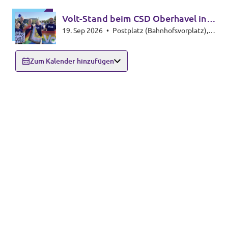
Volt-Stand beim CSD Oberhavel in
19. Sep 2026
•
Postplatz (Bahnhofsvorplatz),
Hennigsdorf
16761 Hennigsdorf
Zum Kalender hinzufügen