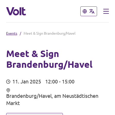
Schließen
Schließen
Events
/
Meet & Sign Brandenburg/Havel
Volt in Brandenburg
Lokale Teams
Meet & Sign
Brandenburg/Havel
Programm
Potsdam
Potsdam auf Instagram
Über Volt
11. Jan 2025
12:00 - 15:00
Menschen
Volt in Deutschland
Brandenburg/Havel, am Neustädtischen
Markt
Website
Neuigkeiten