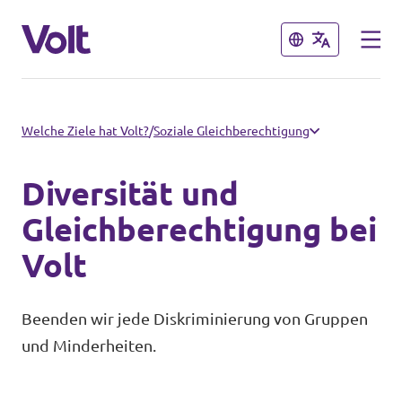
Schließen
Schließen
Volt in Brandenburg
Welche Ziele hat Volt?
/
Soziale Gleichberechtigung
Lokale Teams
Diversität und
Programm
Potsdam
Gleichberechtigung bei
Volt
Potsdam auf Instagram
Über Volt
Menschen
Beenden wir jede Diskriminierung von Gruppen
Volt in Deutschland
und Minderheiten.
Website
Neuigkeiten