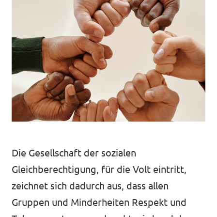
Volt in deinem Bundesland
Unsere Events
Volt Deutschland Merchandise Shop
Presse
Volt Brandenburg in den Medien
Mache bei uns mit!
Volt vor Ort
Die Gesellschaft der sozialen
Gleichberechtigung, für die Volt eintritt,
Deine Spende für Volt!
zeichnet sich dadurch aus, dass allen
Jobs bei Volt
Gruppen und Minderheiten Respekt und