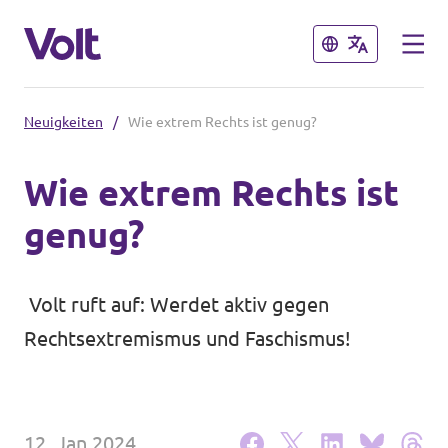
Schließen
Schließen
Neuigkeiten
/
Wie extrem Rechts ist genug?
Volt in Brandenburg
Wie extrem Rechts ist
Lokale Teams
genug?
Programm
Potsdam
Potsdam auf Instagram
Über Volt
Volt ruft auf: Werdet aktiv gegen
Rechtsextremismus und Faschismus!
Menschen
Volt in Deutschland
Website
Neuigkeiten
12. Jan 2024