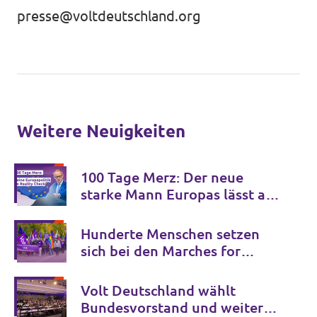
presse@voltdeutschland.org
Weitere Neuigkeiten
100 Tage Merz: Der neue
starke Mann Europas lässt auf
sich warten.
Hunderte Menschen setzen
sich bei den Marches for
Open Borders gegen
Grenzkontrollen in Europa ein
Volt Deutschland wählt
Bundesvorstand und weitere