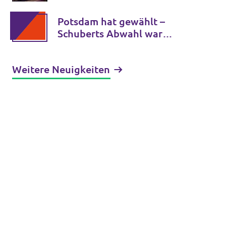
Schlüsselämter für die
kommenden Jahre
Potsdam hat gewählt –
Schuberts Abwahl war
erfolgreich
Weitere Neuigkeiten