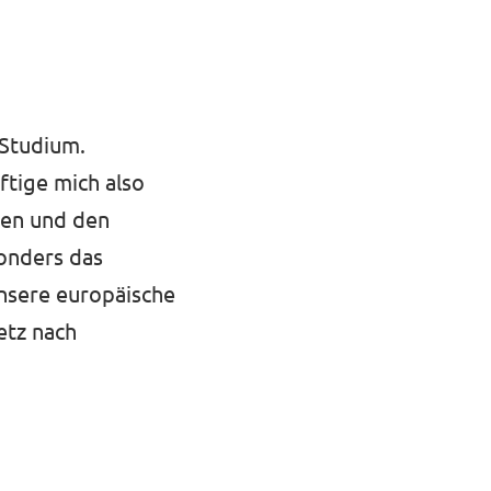
 Studium.
ftige mich also
den und den
sonders das
nsere europäische
etz nach