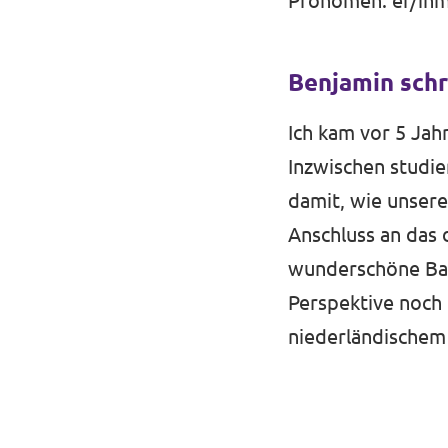
Pronomen
: er/ih
Benjamin schr
Transparenz
Ich kam vor 5 Jah
Datenschutz
Inzwischen studie
damit, wie unsere
Impressum
Anschluss an das d
wunderschöne Bab
Perspektive noch
niederländischem