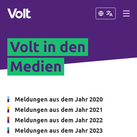
Schließen
Schließen
Volt in den
Volt in Nordrhein-Westfalen
Website von Volt NRW
Medien
Programm
Volt vor Ort in NRW
Über Volt
Volt in Deutschland
Meldungen aus dem Jahr 2020
Menschen
Meldungen aus dem Jahr 2021
Website
Meldungen aus dem Jahr 2022
Volt in deinem Bundesland
Meldungen aus dem Jahr 2023
Neuigkeiten