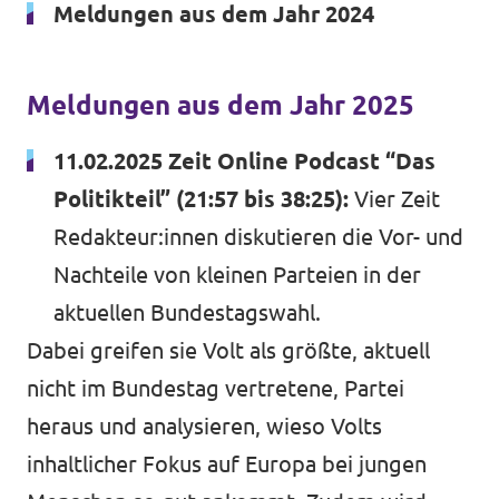
Meldungen aus dem Jahr 2024
Volt Deutschland Merchandise Shop
Unsere Events
Meldungen aus dem Jahr 2025
11.02.2025 Zeit Online Podcast “Das
Presse
Politikteil” (21:57 bis 38:25):
Vier Zeit
Mache bei uns mit!
Redakteur:innen diskutieren die Vor- und
Nachteile von kleinen Parteien in der
Deine Spende für Volt!
aktuellen Bundestagswahl
.
Jobs bei Volt
Dabei greifen sie Volt als größte, aktuell
nicht im Bundestag vertretene, Partei
heraus und analysieren, wieso Volts
inhaltlicher Fokus auf Europa bei jungen
Mach mit!