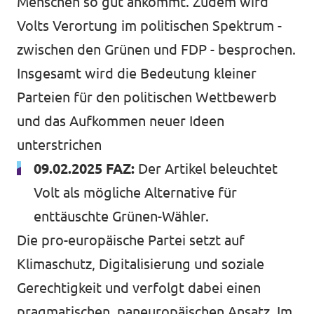
Menschen so gut ankommt. Zudem wird
Volts Verortung im politischen Spektrum -
zwischen den Grünen und FDP - besprochen.
Transparenz
Insgesamt wird die Bedeutung kleiner
Datenschutz
Parteien für den politischen Wettbewerb
und das Aufkommen neuer Ideen
Impressum
unterstrichen
09.02.2025 FAZ:
Der Artikel beleuchtet
Volt als mögliche Alternative für
enttäuschte Grünen-Wähler
.
Die pro-europäische Partei setzt auf
Klimaschutz, Digitalisierung und soziale
Gerechtigkeit und verfolgt dabei einen
pragmatischen, paneuropäischen Ansatz. Im