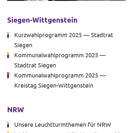
Volt Deutschland Merchandise Shop
Unsere Events
Siegen-Wittgenstein
Kurzwahlprogramm 2025 — Stadtrat
Presse
Siegen
Kommunalwahlprogramm 2025 —
Mache bei uns mit!
Stadtrat Siegen
Deine Spende für Volt!
Kommunalwahlprogramm 2025 —
Kreistag Siegen-Wittgenstein
Jobs bei Volt
NRW
Unsere Leuchtturmthemen für NRW
Mach mit!