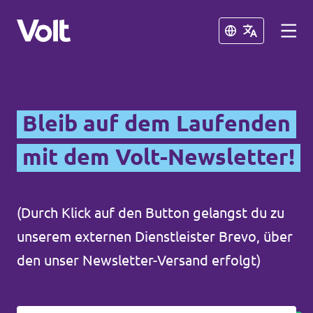
Schließen
Schließen
Volt in Nordrhein-Westfalen
Bleib auf dem Laufenden
Website von Volt NRW
mit dem Volt-Newsletter!
Programm
Volt vor Ort in NRW
Über Volt
(Durch Klick auf den Button gelangst du zu
Volt in Deutschland
unserem externen Dienstleister Brevo, über
Menschen
Website
den unser Newsletter-Versand erfolgt)
Volt in deinem Bundesland
Neuigkeiten