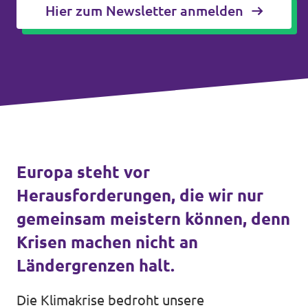
Volt Deutschland Merchandise Shop
Hier zum Newsletter anmelden
Unsere Events
Presse
Mache bei uns mit!
Europa steht vor
Deine Spende für Volt!
Herausforderungen, die wir nur
Jobs bei Volt
gemeinsam meistern können, denn
Krisen machen nicht an
Ländergrenzen halt.
Mach mit!
Die Klimakrise bedroht unsere