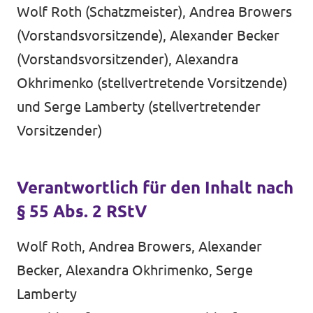
Volt Deutschland Merchandise Shop
Wolf Roth (Schatzmeister), Andrea Browers
Unsere Events
(Vorstandsvorsitzende), Alexander Becker
(Vorstandsvorsitzender), Alexandra
Okhrimenko (stellvertretende Vorsitzende)
Presse
und Serge Lamberty (stellvertretender
Vorsitzender)
Mache bei uns mit!
Deine Spende für Volt!
Verantwortlich für den Inhalt nach
§ 55 Abs. 2 RStV
Jobs bei Volt
Wolf Roth, Andrea Browers, Alexander
Becker, Alexandra Okhrimenko, Serge
Lamberty
Mach mit!