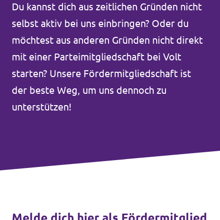
Du kannst dich aus zeitlichen Gründen nicht
Volt Deutschland Merchandise Shop
Unsere Events
selbst aktiv bei uns einbringen? Oder du
möchtest aus anderen Gründen nicht direkt
mit einer Parteimitgliedschaft bei Volt
Presse
starten? Unsere Fördermitgliedschaft ist
der beste Weg, um uns dennoch zu
Mache bei uns mit!
unterstützen!
Deine Spende für Volt!
Jobs bei Volt
Mach mit!
Melde dich hier als Fördermitglied