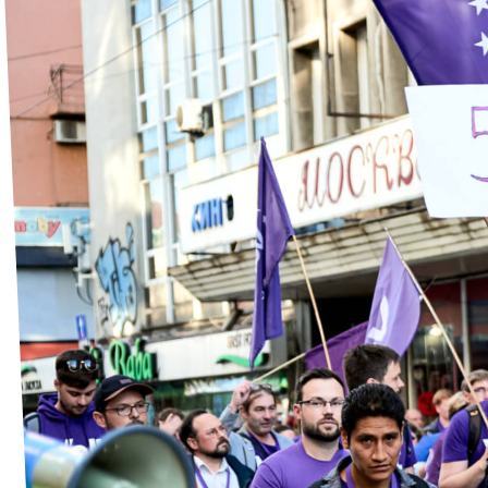
Events
Join Volt
Donate to Volt
Job offers
Transparency
Equal rights at Volt