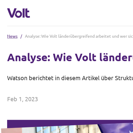
News
/
Analyse: Wie Volt länderübergreifend arbeitet und wer si
Volt in Germany
Analyse: Wie Volt länder
Volt in your federal state
Policies
Watson berichtet
in diesem Artikel
über Strukt
About Volt
Feb 1, 2023
People
News