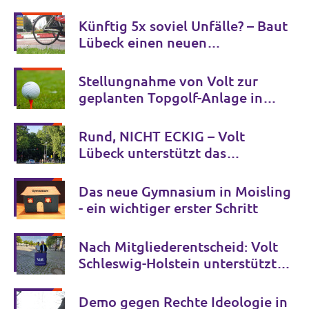
Künftig 5x soviel Unfälle? – Baut
Lübeck einen neuen
Unfallschwerpunkt?
Stellungnahme von Volt zur
geplanten Topgolf-Anlage in
Halstenbek
Rund, NICHT ECKIG – Volt
Lübeck unterstützt das
Bürgerbegehren zum
Mühlentorteller
Das neue Gymnasium in Moisling
- ein wichtiger erster Schritt
Nach Mitgliederentscheid: Volt
Schleswig-Holstein unterstützt
Tobias Bergmann bei der
Oberbürgermeisterwahl in
Demo gegen Rechte Ideologie in