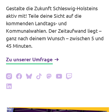
Volt Deutschland Merchandise Shop
Gestalte die Zukunft Schleswig-Holsteins
Unsere Events
aktiv mit! Teile deine Sicht auf die
kommenden Landtags- und
Kommunalwahlen. Der Zeitaufwand liegt –
Mache bei Volt mit!
ganz nach deinem Wunsch – zwischen 5 und
45 Minuten.
Deine Spende für Volt
Zu unserer Umfrage
Jobs bei Volt Deutschland
Volt vor Ort