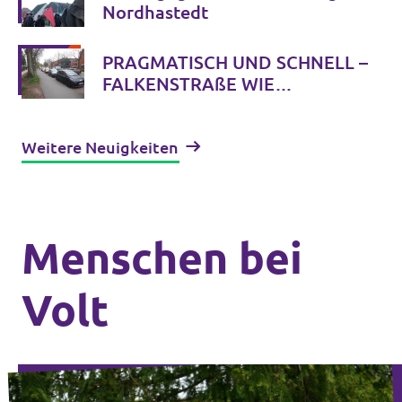
Neumünster
Nordhastedt
PRAGMATISCH UND SCHNELL –
FALKENSTRAßE WIE
ROONSTRAßE UMGESTALTEN
Weitere Neuigkeiten
Menschen bei
Volt