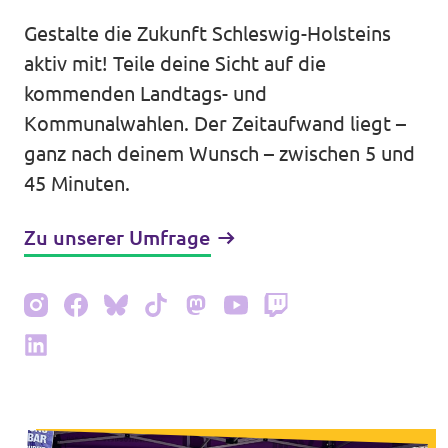
Volt Deutschland Merchandise Shop
Gestalte die Zukunft Schleswig-Holsteins
Unsere Events
aktiv mit! Teile deine Sicht auf die
kommenden Landtags- und
Kommunalwahlen. Der Zeitaufwand liegt –
Mache bei Volt mit!
ganz nach deinem Wunsch – zwischen 5 und
45 Minuten.
Deine Spende für Volt
Zu unserer Umfrage
Jobs bei Volt Deutschland
Volt vor Ort