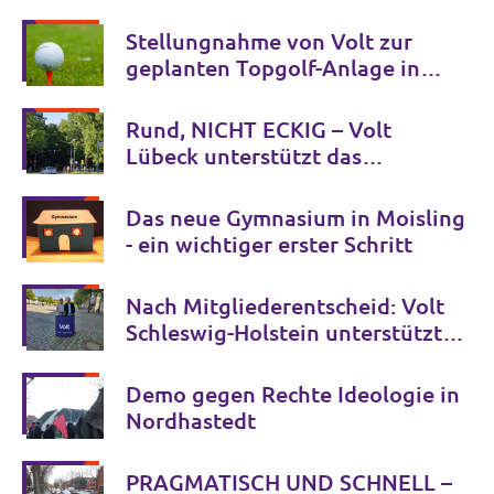
Stellungnahme von Volt zur
geplanten Topgolf-Anlage in
Halstenbek
Rund, NICHT ECKIG – Volt
Lübeck unterstützt das
Bürgerbegehren zum
Mühlentorteller
Das neue Gymnasium in Moisling
- ein wichtiger erster Schritt
Nach Mitgliederentscheid: Volt
Schleswig-Holstein unterstützt
Tobias Bergmann bei der
Oberbürgermeisterwahl in
Demo gegen Rechte Ideologie in
Neumünster
Nordhastedt
PRAGMATISCH UND SCHNELL –