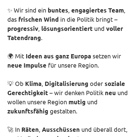
Volt Deutschland Merchandise Shop
✨ Wir sind ein
buntes
,
engagiertes Team
,
Unsere Events
das
frischen Wind
in die Politik bringt –
progressiv
,
lösungsorientiert
und
voller
Tatendrang
.
Presse
🌍 Mit
Ideen aus ganz Europa
setzen wir
Mache bei uns mit!
neue Impulse
für unsere Region.
Deine Spende für Volt!
💡 Ob
Klima
,
Digitalisierung
oder
soziale
Gerechtigkeit
– wir denken Politik
neu
und
Jobs bei Volt
wollen unsere Region
mutig
und
zukunftsfähig
gestalten.
Mach mit!
🚀 In
Räten
,
Ausschüssen
und überall dort,